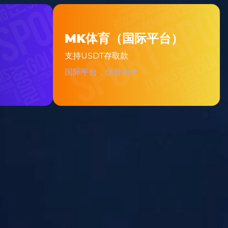
位于江苏省无锡市，致力于为全球体育爱好者提供全方
。自成立以来，始终坚持以创新为驱动力，不断拓
、体育赛事运营以及体育周边产品等多个方向，逐
业综合服务商之一。
心业务之一。通过先进的技术手段和丰富的直播经验，为
赛事直播。无论是足球、篮球、网球，还是电子竞