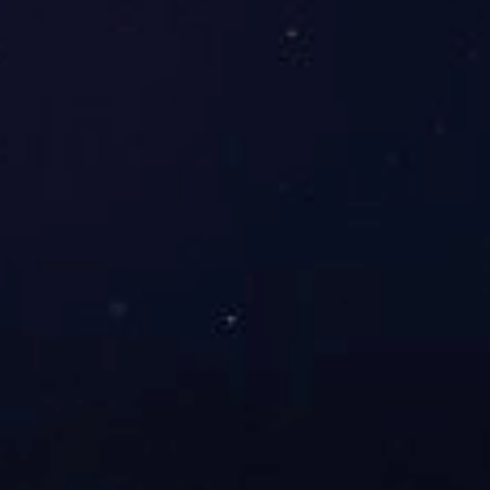
职能团队
Our Team