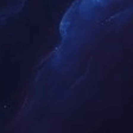
直播运营流程
周边开发流程
括信号采集、技术调试、
从产品设计、打样生产
播推流及互动管理，保障
储销售，一站式完成周
直播稳定流畅。
品全周期开发。