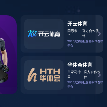
道
服务方向
加入
jbo竞博·电竞