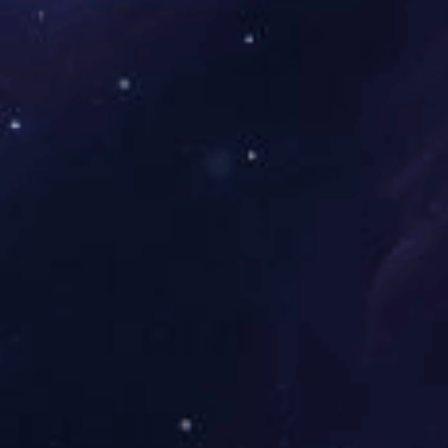
25
K
用户体验卓越奖
创