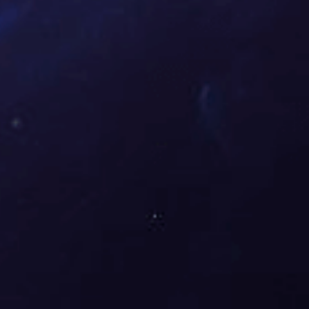
用户反馈流程
到仓
收集用户建议、问题处理及
边商
改进跟进，持续优化服务体
验。