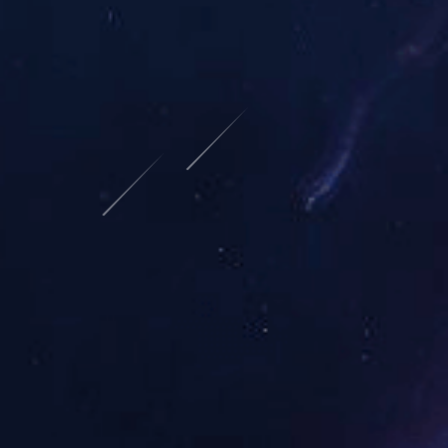
不仅让参与者感到舒适，也激发了他们更高
此外，游艇本身的奢华配置也为这次活动增
个细节都彰显着高级感。这样的设置，使得
带来的乐趣，他们随时可以享用饮品或小食
而且，在这样一个充满私密性的空间里，足
必担心外界过多的干扰。这种轻松自在的环
了一种亲近感。
2、技术展现与精彩瞬间
豪华游艇上的踢球活动，不仅是简单娱乐，
求球员必须具备更高超的控球技巧和灵活应
不俗表现，如精准传球、巧妙过人等，这些
尤其是一些顶级球星，他们在紧张刺激之余
实的基本功，也显示出他们对于比赛局势敏
也极大丰富了观看体验，让人感觉仿佛置身
再者，由于空间限制，这里的比赛往往会出