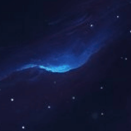
这种欢乐气氛不仅限于参与者之间，更蔓延
能如此轻松快乐时，自然更加热爱这项运动
享往往能够引发广泛讨论，共同营造起一种