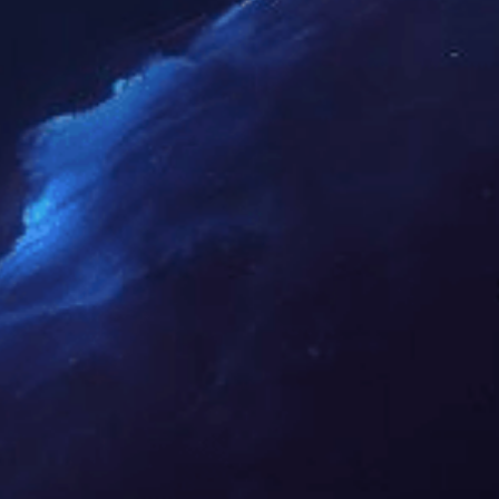
西安足球队表现出色最新足球
状态排名前十球队分析
2026-01-03
深圳足球队在杯赛积分榜上以
54分稳居第一名表现出色
2025-12-26
汉代足球明星排行榜及其影响
力分析与历史地位探讨
2025-12-25
武汉篮球队荣登灵活性排行榜
第三名展现出色团队实力
2025-12-24
樊姓足球明星的崛起与成就解
析以及对中国足球的影响与贡
献
2025-12-24