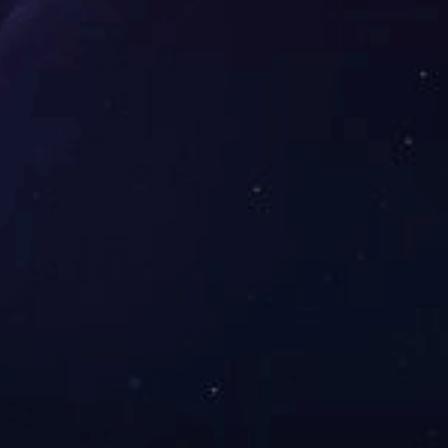
华游艇上的踢球事件迅速吸引了全球各地粉丝关注。
被不断转发，使这一活动迅速成为热门话题。不少品
，将体育与商业结合起来，实现双赢效果。
交平台上的体育素材。一方面，它满足了粉丝们对偶
普通观众对足球这项运动的兴趣。很多年轻人成为这
的受众打下基础。
影响力，更强化了体育作为一种文化符号的重要性，
梁。同时也为今后的类似活动提供了一定参考价值，
星在豪华游艇上踢球”的精彩瞬间及其背后的意义。
熠熠运动员之间的人际关系，还丰富了公众对于职业
重要意义。
让更多人领略到篮球之外其他项目所蕴含的人文关