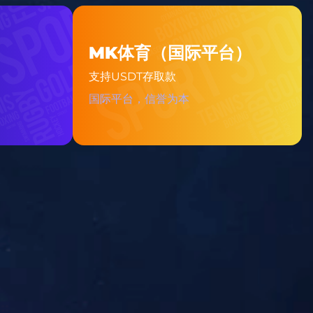
导航
知道
JBO体育
精选产品
媒体报道