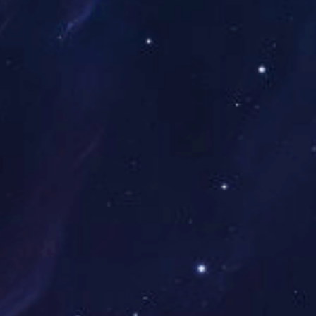
昂的斗志与激情。
添了不少色彩。从宽敞的甲板到精致的休息区，每一
即使是在踢球期间，球员们依然可以享受到高端生活
，以保持体力和状态。
球明星们可以更加自由地展示自己的技艺和个性，不
境无疑加深了他们之间的友谊，同时也让观众感受到
更是对足球技艺的一次挑战。狭小而不平整的平台要
变能力。在这种情况下，我们看到了一些令人惊叹的
都是常规比赛中难以见到的一幕。
，还能展现出优雅流畅的动作。这不仅体现了他们扎
锐判断能力。此外，对于观众来说，这样的新鲜视角
于比赛之中。
现一些意料之外的小插曲，比如偶尔掉落到水中的足