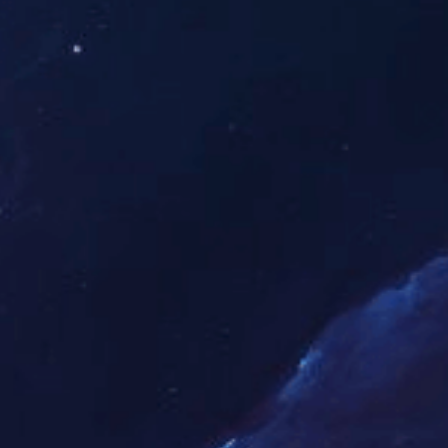
服务方向
加入
jbo竞博·电竞
推荐文章
北京足球队在邀请赛中的灵活
性表现分析与战术探讨
2026-01-17
重庆网球队在锦标赛中的默契
配合与战术执行分析
2026-01-06
足球明星长胖后对比照高清呈
现引发球迷热议与关注
2026-01-05