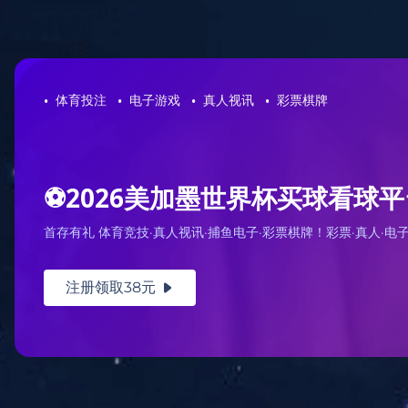
扬州市经济开发区江阳中路433号（金天城大厦）-1