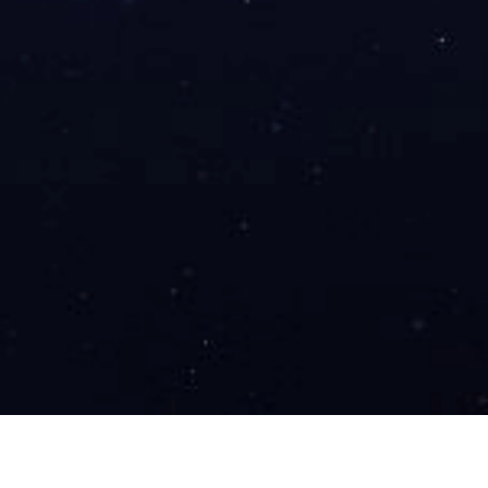
网站地图
433号
SiteMap
夹层